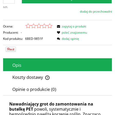
szt.
dodaj do przechowalni
Ocena:
zapytaj o produkt
Producent:
-
poleć znajomemu
Kod produktu:
6BED-9851F
dodaj opinię
Opis
Koszty dostawy
Cena nie zawiera ewentualnych kosztów płatności
Opinie o produkcie (0)
Nawadniający grot do zamontowania na
butelkę PET
powoli, systematycznie i
bezpośrednio nawilża korzenie roślin. Znacząco