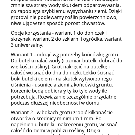
zmniejsza straty wody skutkiem odparowywania,
co zapobiega szybkiemu wysychaniu ziemi. Dzięki
grotowi nie podlewamy roślin powierzchniowo,
niwelując w ten sposób porost chwastów.
Opcje korzystania - wariant 1 do doniczek i
skrzynek, wariant 2 do szklarni i ogródka, wariant
3 uniwersalny.
Wariant 1 - odciąć wg potrzeby końcówkę grotu.
Do butelki nalać wody (rozmiar butelki dobrać do
wielkości rośliny). Grot nakręcić na butelkę i
całość wcisnąć do dna doniczki. Lekko ścisnąć
boki butelki celem - na skutek wytworzonego
ciśnienia - usunięcia ziemi z końcówki gruntu.
Korzenie będą odbierały tylko tyle wody ile
potrzebują. Rozwiązanie szczególnie przydatne
podczas dłuższej nieobecności w domu.
Wariant 2 - w bokach grotu zrobić kilkanaście
otworów o średnicy minimum 1 mm. Po
napełnieniu butelki i nakręceniu grotu, wcisnąć
całość do ziemi w pobliżu rośliny. Dzięki