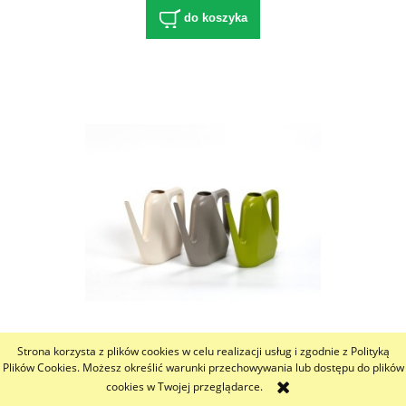
do koszyka
Konewka RAVE - 1,6 l
Strona korzysta z plików cookies w celu realizacji usług i zgodnie z Polityką
Plików Cookies. Możesz określić warunki przechowywania lub dostępu do plików
23,00 zł
cookies w Twojej przeglądarce.