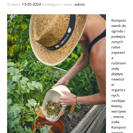
Dodano:
13-05-2024
w kategorii:
-
autor:
admin
Kompost
ownik do
ogrodu i
podwyżs
zonych
rabat
zapewni
a
roślinom
stały
dopływ
nawozó
w
organicz
nych,
zasilając
kwiaty,
warzywa
, owoce,
zioła.
Kompost
owanie