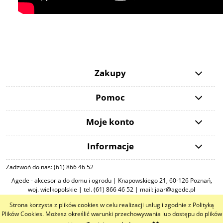
Zakupy
Pomoc
Moje konto
Informacje
Zadzwoń do nas: (61) 866 46 52
Agede - akcesoria do domu i ogrodu | Knapowskiego 21, 60-126 Poznań,
woj. wielkopolskie | tel. (61) 866 46 52 | mail: jaar@agede.pl
Strona korzysta z plików cookies w celu realizacji usług i zgodnie z Polityką
pokaż pełną wersję strony
Plików Cookies. Możesz określić warunki przechowywania lub dostępu do plików