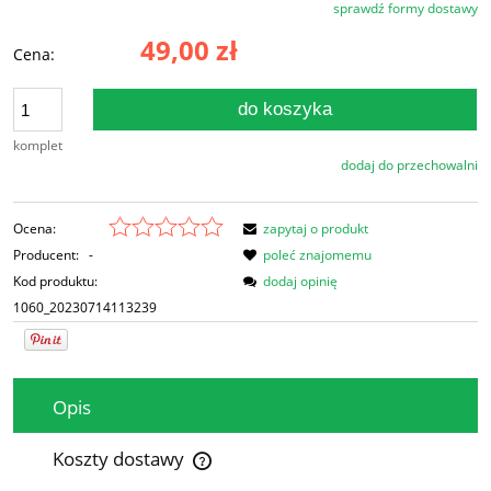
sprawdź formy dostawy
Cena nie zawiera ewentualnych kosztów płatności
49,00 zł
Cena:
do koszyka
komplet
dodaj do przechowalni
Ocena:
zapytaj o produkt
Producent:
-
poleć znajomemu
Kod produktu:
dodaj opinię
1060_20230714113239
Opis
Koszty dostawy
Cena nie zawiera ewentualnych kosztów płatności